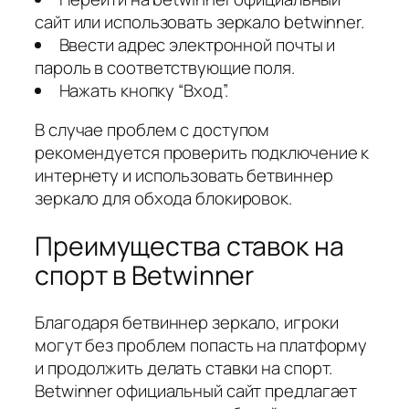
сайт или использовать зеркало betwinner.
Ввести адрес электронной почты и
пароль в соответствующие поля.
Нажать кнопку “Вход”.
В случае проблем с доступом
рекомендуется проверить подключение к
интернету и использовать бетвиннер
зеркало для обхода блокировок.
Преимущества ставок на
спорт в Betwinner
Благодаря бетвиннер зеркало, игроки
могут без проблем попасть на платформу
и продолжить делать ставки на спорт.
Betwinner официальный сайт предлагает