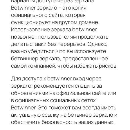
варианты доступа через зеркала.
Betwinner зеркало – это копия
официального сайта, которая
функционирует на другом домене.
Использование зеркала betwinner
позволяет пользователям продолжать
делать ставки без перерывов. Однако,
важно убедиться, что вы используете
бетвиннер зеркало, предоставленное
самой компанией, чтобы избежать рисков.
Для доступа к betwinner вход через
зеркало, рекомендуется следить за
обновлениями на официальном сайте или
в официальных социальных сетях
Betwinner. Это поможет вам всегда иметь
актуальную ссылку на бетвинер зеркало и
обеспечить безопасность ваших данных.