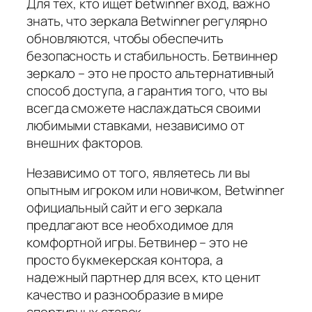
Для тех, кто ищет betwinner вход, важно
знать, что зеркала Betwinner регулярно
обновляются, чтобы обеспечить
безопасность и стабильность. Бетвиннер
зеркало – это не просто альтернативный
способ доступа, а гарантия того, что вы
всегда сможете наслаждаться своими
любимыми ставками, независимо от
внешних факторов.
Независимо от того, являетесь ли вы
опытным игроком или новичком, Betwinner
официальный сайт и его зеркала
предлагают все необходимое для
комфортной игры. Бетвинер – это не
просто букмекерская контора, а
надежный партнер для всех, кто ценит
качество и разнообразие в мире