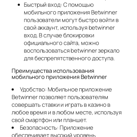
Быстрый вход: С помощью
мобильного приложения Betwinner
пользователи могут быстро войти в
свой аккаунт, используя betwinner
вход. В случае блокировки
официального сайта, можно
воспользоваться betwinner зеркало
для беспрепятственного доступа.
Преимущества использования
мобильного приложения Betwinner
Удобство: Мобильное приложение
Betwinner позволяет пользователям
совершать ставки и играть в казино в
любое время и в любом месте, используя
свой смартфон или планшет.
Безопасность: Приложение
обеспечивает высокий уровень