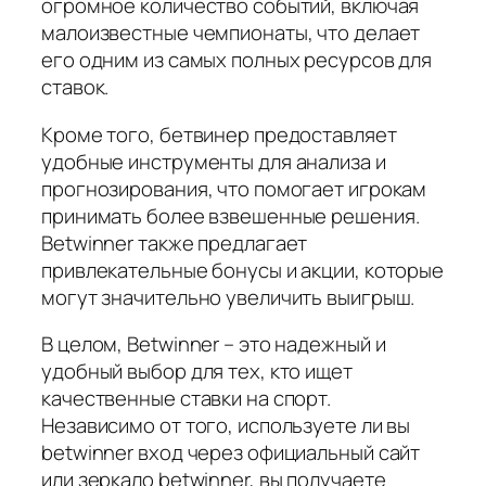
огромное количество событий, включая
малоизвестные чемпионаты, что делает
его одним из самых полных ресурсов для
ставок.
Кроме того, бетвинер предоставляет
удобные инструменты для анализа и
прогнозирования, что помогает игрокам
принимать более взвешенные решения.
Betwinner также предлагает
привлекательные бонусы и акции, которые
могут значительно увеличить выигрыш.
В целом, Betwinner – это надежный и
удобный выбор для тех, кто ищет
качественные ставки на спорт.
Независимо от того, используете ли вы
betwinner вход через официальный сайт
или зеркало betwinner, вы получаете