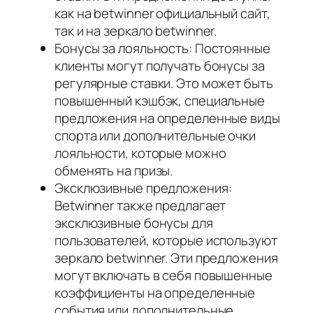
как на betwinner официальный сайт,
так и на зеркало betwinner.
Бонусы за лояльность: Постоянные
клиенты могут получать бонусы за
регулярные ставки. Это может быть
повышенный кэшбэк, специальные
предложения на определенные виды
спорта или дополнительные очки
лояльности, которые можно
обменять на призы.
Эксклюзивные предложения:
Betwinner также предлагает
эксклюзивные бонусы для
пользователей, которые используют
зеркало betwinner. Эти предложения
могут включать в себя повышенные
коэффициенты на определенные
события или дополнительные