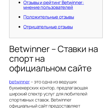
Отзывы и рейтинг Betwinner:
мнение пользователей
Положительные отзывы
Отрицательные отзывы
Betwinner – Ставки на
спорт на
официальном сайте
betwinner
– это одна из ведущих
букмекерских контор, предлагающая
широкий спектр услуг для любителей
спортивных ставок. Betwinner
официальный сайт предоставляет