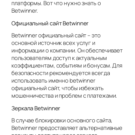
платформы. Вот что нужно знать о
Betwinner.
Официальный сайт Betwinner
Betwinner официальный сайт – это
основной источник всех услуг и
информации о компании. Он обеспечивает
пользователям доступ к актуальным
коэффициентам, событиям и бонусам. Для
безопасности рекомендуется всегда
использовать именно betwinner
официальный сайт, чтобы избежать
мошенничества и проблем с платежами.
Зеркала Betwinner
В случае блокировки основного сайта,
Betwinner предоставляет альтернативные