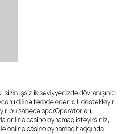
izin işsizlik səviyyənizdə dövranışınızı
ycanlı dilinə tərbdə edən dili destəkleyir
layır, bu sahədə sporOperatorları,
da online casino oynamaq istəyirsiniz,
no ilə online casino oynamaq haqqında