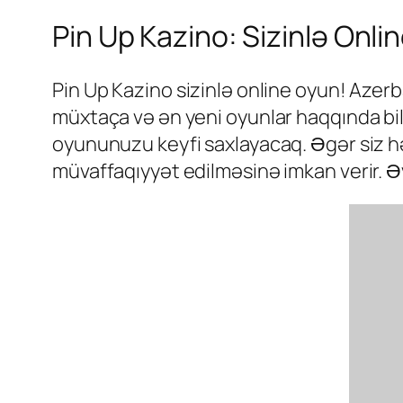
Pin Up Kazino: Sizinlə Onli
Pin Up Kazino sizinlə online oyun! Azerb
müxtaça və ən yeni oyunlar haqqında bilgi
oyununuzu keyfi saxlayacaq. Əgər siz hər
müvaffaqıyyət edilməsinə imkan verir. Əv