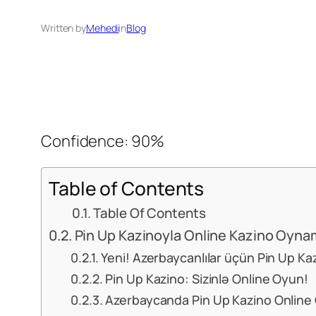
Written by
Mehedi
in
Blog
Confidence: 90%
Table of Contents
Table Of Contents
Pin Up Kazinoyla Online Kazino Oy
Yeni! Azerbaycanlılar üçün Pin Up Ka
Pin Up Kazino: Sizinlə Online Oyun!
Azerbaycanda Pin Up Kazino Onlin