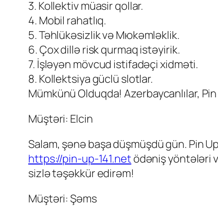
3. Kollektiv müasir qollar.
4. Mobil rahatlıq.
5. Təhlükəsizlik və Мюkəmləklik.
6. Çox dillə risk qurmaq istəyirik.
7. İşləyən mövcud istifadəçi xidməti.
8. Kollektsiya güclü slotlar.
Mümkünü Olduqda! Azerbaycanlılar, Pin 
Müştəri: Elcin
Salam, şənə başa düşmüşdü gün. Pin Up K
https://pin-up-141.net
ödəniş yöntələri v
sizlə təşəkkür edirəm!
Müştəri: Şəms