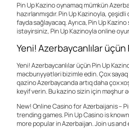
Pin Up Kazino oynamaq mümkün Azerbayca
hazırlanmışdır. Pin Up Kazinoyla, çeşidli
fayda sağlayacaq. Ayrıca, Pin Up Kazino
istəyirsiniz, Pin Up Kazinoyla online oyu
Yeni! Azerbaycanlılar üçün 
Yeni! Azerbaycanlılar üçün Pin Up Kazin
məcburıyyətləri bizimle edin. Çox sayaq 
qazino Azerbaycanda artıq daha çox xoşa
keyif verin. Bu kazino sizin için məşhur ə
New! Online Casino for Azerbaijanis – P
trending games. Pin Up Casino is known
more popular in Azerbaijan. Join us and 