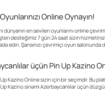
t Oyunlarınızı Online Oynayın!
ni dünyanın en sevilen oyunlarını online çevrim
şteri desteğimiz 7 gün 24 saat sizin hizmetiniz
adə edin. Şansınızı çevrimiçi oyun salonunda d
anlılar üçün Pin Up Kazino On
 Kazino Online sizin için bir seçimdir. Bu pla
n Up Kazino sinəmi Azerbaycanlılar üçün düzgü