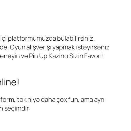
içi platformumuzda bulabilirsiniz.
de. Oyun alışverişi yapmak istəyirsəniz
eneyin və Pin Up Kazino Sizin Favorit
line!
tform, tək niyə daha çox fun, ama aynı
n seçimdir: