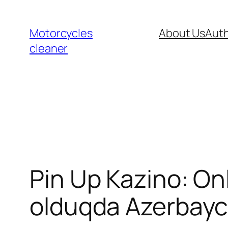
Skip
to
Motorcycles
About Us
Auth
content
cleaner
Pin Up Kazino: 
olduqda Azerbayc