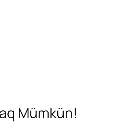
amaq Mümkün!