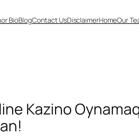
or Bio
Blog
Contact Us
Disclaimer
Home
Our T
Online Kazino Oynam
an!