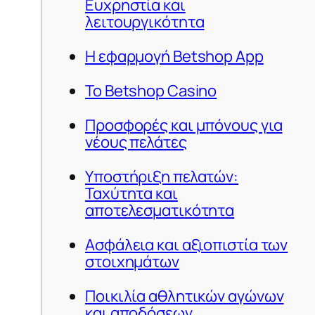
Ευχρηστία και
λειτουργικότητα
Η εφαρμογή Betshop App
Το Betshop Casino
Προσφορές και μπόνους για
νέους πελάτες
Υποστήριξη πελατών:
Ταχύτητα και
αποτελεσματικότητα
Ασφάλεια και αξιοπιστία των
στοιχημάτων
Ποικιλία αθλητικών αγώνων
και αποδόσεων