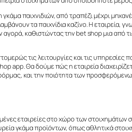
πειρία στοιχημάτων από οποιοδήποτε μέρος κ
η γκάμα παιχνιδιών, από τραπέζι μέχρι μηχα
μβάνουν τα παιχνίδια καζίνο. Η εταιρεία, γν
 αγορά, καθιστώντας την bet shop μια από τις
πτομερώς τις λειτουργίες και τις υπηρεσίες 
hop app. Θα δούμε πώς η εταιρεία διαχειρίζ
τφόρμας, και την ποιότητα των προσφερόμενω
δομένες εταιρείες στο χώρο των στοιχημάτων 
ευρεία γκάμα προϊόντων, όπως αθλητικά στοιχή