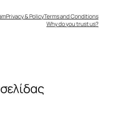
eam
Privacy & Policy
Terms and Conditions
Why do you trust us?
οσελίδας