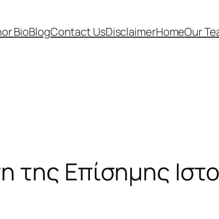
or Bio
Blog
Contact Us
Disclaimer
Home
Our T
η της Επίσημης Ιστ