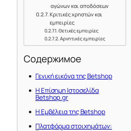
αγώνων και αποδόσεων
Κριτικές χρηστών και
εμπειρίες
Θετικές εμπειρίες
Αρνητικές εμπειρίες
Содержимое
Γενική εικόνα της Betshop
Η Επίσημη Ιστοσελίδα
Betshop.gr
Η Εμβέλεια της Betshop
Πλατφόρμα στοιχημάτων: