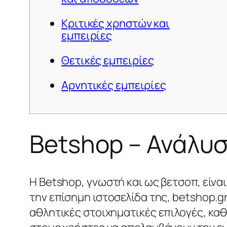
Κριτικές χρηστών και
εμπειρίες
Θετικές εμπειρίες
Αρνητικές εμπειρίες
Betshop – Ανάλυσ
Η Betshop, γνωστή και ως βετσοπ, είνα
την επίσημη ιστοσελίδα της, betshop.gr
αθλητικές στοιχηματικές επιλογές, καθ